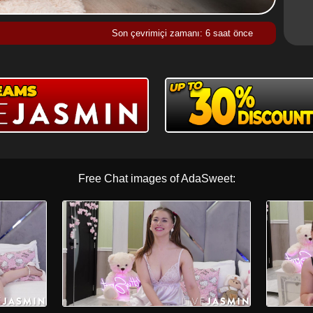
Son çevrimiçi zamanı: 6 saat önce
Free Chat images of AdaSweet: