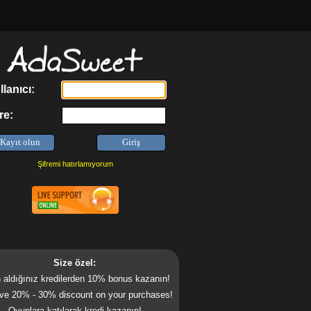
lanıcı:
re:
Şifremi hatırlamıyorum
Size özel:
 aldığınız kredilerden 10% bonus kazanın!
ve 20% - 30% discount on your purchases!
Oyunlara katılarak kredi kazanın!