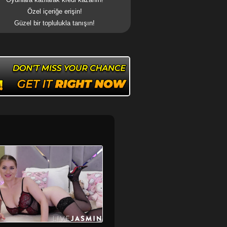
Özel içeriğe erişin!
Güzel bir toplulukla tanışın!